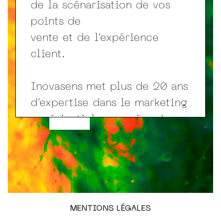
de la scénarisation de vos
points de
vente et de l’expérience
client.
Inovasens met plus de 20 ans
d’expertise dans le marketing
expérientiel au service de
EXPERTISE
votre marque.
Internet, vidéo, PLV, animation
sensorielle… le champ des possibles en
marketing sensoriel est infini. Prise de
paroles olfactives mais aussi visuelles,
texturées ou sonores, Inovasens explore
MENTIONS LÉGALES
toutes les technologies pour vous offrir